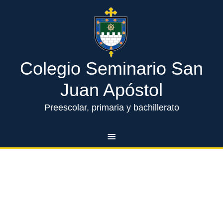
Ir
Menú
al
contenido
principal
Sede e instalaciones
Colegio Seminario San
Juan Apóstol
Preescolar, primaria y bachillerato
B
u
s
Comentarios recientes
c
a
Archivos
r
p
o
Categorías