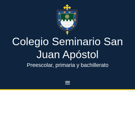
Ir
Menú
al
contenido
principal
Percepciones
Colegio Seminario San
Juan Apóstol
Preescolar, primaria y bachillerato
B
u
s
Comentarios recientes
c
a
Archivos
r
p
o
Categorías