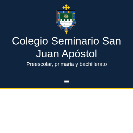
Ir
Menú
al
contenido
principal
Nuestros líderes
Colegio Seminario San
Juan Apóstol
Preescolar, primaria y bachillerato
B
u
s
Comentarios recientes
c
a
Archivos
r
p
o
Categorías