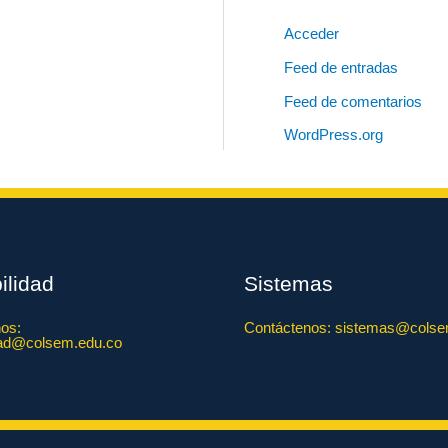
Acceder
Feed de entradas
Feed de comentarios
WordPress.org
ilidad
Sistemas
os:
Contáctenos: sistemas@colse
dad@colsem.edu.co