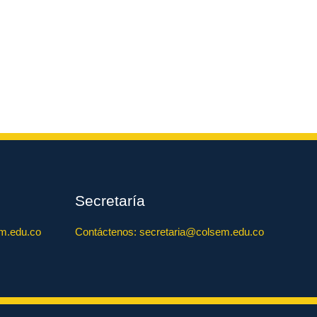
Secretaría
m.edu.co
Contáctenos: secretaria@colsem.edu.co