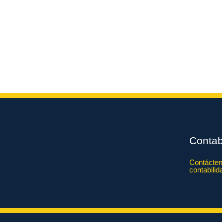
Contab
Contácten
contabili