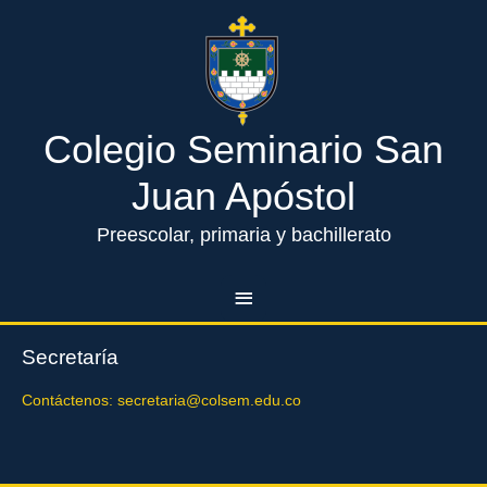
Ir
Menú
al
contenido
principal
Colegio Seminario San
Contabilidad
Juan Apóstol
Contáctenos: contabilidad@colsem.edu.co
Preescolar, primaria y bachillerato
Sistemas
Contáctenos: sistemas@colsem.edu.co
Secretaría
Contáctenos: secretaria@colsem.edu.co