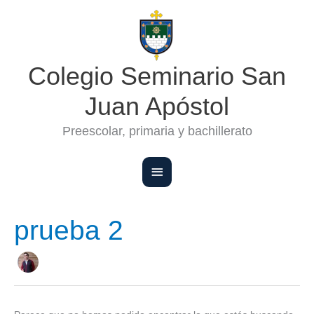
Ir
Menú
al
contenido
principal
Colegio Seminario San
Juan Apóstol
Preescolar, primaria y bachillerato
prueba 2
Buscar
por: