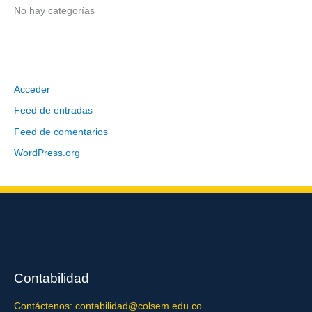
:
No hay categorías
Meta
Acceder
Feed de entradas
Feed de comentarios
WordPress.org
Contabilidad
Contáctenos: contabilidad@colsem.edu.co